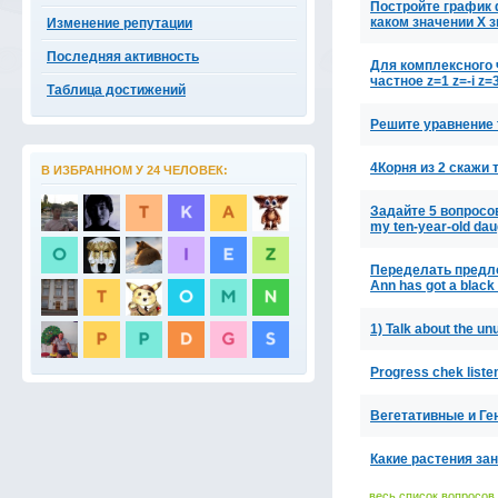
Постройте график 
каком значении Х 
Изменение репутации
Последняя активность
Для комплексного 
частное z=1 z=-i z=3
Таблица достижений
Решите уравнение f
4Корня из 2 скажи 
В ИЗБРАННОМ У 24 ЧЕЛОВЕК:
Задайте 5 вопросов
my ten-year-old dau
Переделать предложе
Ann has got a black
1) Talk about the un
Progress chek listem
Вегетативные и Ге
Какие растения за
весь список вопросов