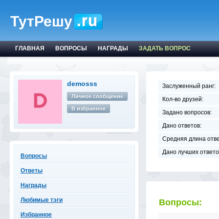
ТутРешу
ГЛАВНАЯ
ВОПРОСЫ
НАГРАДЫ
ЗАДАТЬ ВОПРОС
demosss
Заслуженный ранг:
Личное сообщение
Кол-во друзей:
В избранное
Задано вопросов:
Дано ответов:
Средняя длина отве
Дано лучших ответо
Вопросы
Ответы
Награды
Любимые тэги
Вопросы:
Избранное