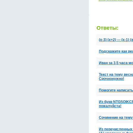
Ответы:
(x-3) (x+2) — (x-1)
Подскажите как ре
Иван за 3,5 часа м
Текст на тему весн
Срочнонужно!
Помогите написать 
Из букв NTGSOIKC
пожалуйста!
Сочинение на тему
Из перечисленных 