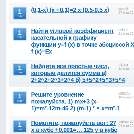
(0,1-х) (х +0,1)=2 х (0,5-0,5 х)
igovod
1
27 мая 20
ответ
Найти угловой коэффициент
bukson
1
21 мая 20
касательной к графику
ответ
функции y=f (x) в точке абсциссой Х
f (x)=Ex
Найдите все простые числ,
micker
1
16 мая 20
которые делится сумма а)
ответ
2+2^2+2^3+2^4 б) 5+5^2+5^3+5^4
Решите уровнение
fantom1
1
10 мая 20
пожалуйста. 1) mx+3 (x-
ответ
1)=m²-12m-45 2) (m-1) ² × x=m²-1
Помогите, пожалуйста вот: 27
ven-gordu
1
04 мая 20
x в кубе +0,001=… 125 y в кубе
ответ