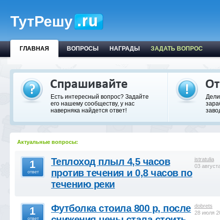
ТутРешу
ГЛАВНАЯ
ВОПРОСЫ
НАГРАДЫ
ЗАДАТЬ ВОПРОС
Есть интересный вопрос? Задайте
Дели
его нашему сообществу, у нас
зара
наверняка найдется ответ!
заво
Актуальные вопросы:
Теплоход плыл 4,5 часов
istratulia
1
03 август
против течения и 0,8 часов по
ответ
течению реки
Футболка стоила 800 р, после
dobrets
1
28 июля 2
снижения цены стала стоить
ответ