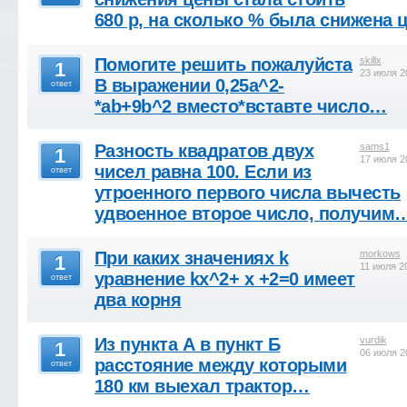
680 р, на сколько % была снижена 
Помогите решить пожалуйста
skillx
1
23 июля 2
В выражении 0,25a^2-
ответ
*ab+9b^2 вместо*вставте число…
Разность квадратов двух
sams1
1
17 июля 2
чисел равна 100. Если из
ответ
утроенного первого числа вычесть
удвоенное второе число, получим
При каких значениях k
morkows
1
11 июля 2
уравнение kх^2+ х +2=0 имеет
ответ
два корня
Из пункта А в пункт Б
vurdik
1
06 июля 2
расстояние между которыми
ответ
180 км выехал трактор…