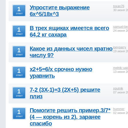
Упростите выражение
toxan76
1
30 июня 2
6x^5/18x^3
ответ
В трех ящиках имеется всего
samuel-be
1
24 июня 2
64,2 кг сахара
ответ
Какое из данных чисел кратно
joeyparry
1
19 июня 2
числу 9?
ответ
x2+5=6/x срочно нужно
melnik-uai
1
13 июня 2
уравнить
ответ
7-2 (3X-1)=3 (2X+5) решите
sputnik
1
07 июня 2
плиз
ответ
Помогите решить пример,3/7*
hummer
1
02 июня 2
(4 — корень из 2), заранее
ответ
спасибо