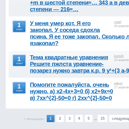
+m в шестой степени=… 343 a в де
степени — 216=…
У меня умер кот. Я его
rodef
1
28 апреля
закопал. У соседа сдохла
ответ
псина. Я ее тоже закопал. Сколько 
язакопал?
Тема квадратные уравнения
konst6
1
23 апреля
Решите пжлста уравнение-
ответ
позарез нужно завтра к.р. 9 у²+(3 а-9
Помогите пожалуйста, очень
wilson
1
17 апреля
нужно. a) x2-4x+3=0 б) x2+9x=0
ответ
в) 7xx^{2}-50=0 г) 2xx^{2}-50=0
1
2
3
4
5
15
следующ
...
« предыдущая