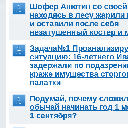
Шофер Анютин со своей
1
ответ
находясь в лесу жарил
и оставили после себя
незатушенный костер и 
Задача№1 Проанализиру
1
ответ
ситуацию: 16-летнего Ив
задержали по подазрени
краже имущества сторго
палатки
Подумай, почему сложи
1
ответ
обычай начинать год 1 м
1 сентября?