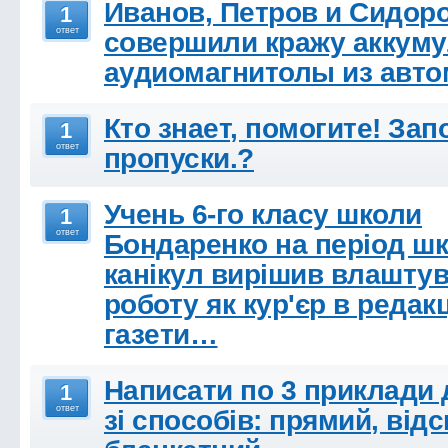
Иванов, Петров и Сидор
1
ответ
совершили кражу аккуму
аудиомагнитолы из авт
Кто знает, помогите! Зап
1
ответ
пропуски.?
Учень 6-го класу школи
1
ответ
Бондаренко на період ш
канікул вирішив влаштув
роботу як кур'єр в редак
газети…
Написати по 3 приклади 
1
ответ
зі способів: прямий, від