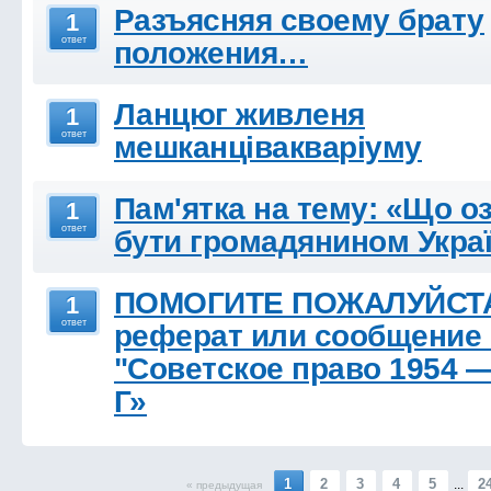
Разъясняя своему брату
1
ответ
положения…
Ланцюг живленя
1
ответ
мешканцівакваріуму
Пам'ятка на тему: «Що о
1
ответ
бути громадянином Укра
ПОМОГИТЕ ПОЖАЛУЙСТА
1
ответ
реферат или сообщение 
"Советское право 1954 — 
Г»
1
2
3
4
5
2
...
« предыдущая