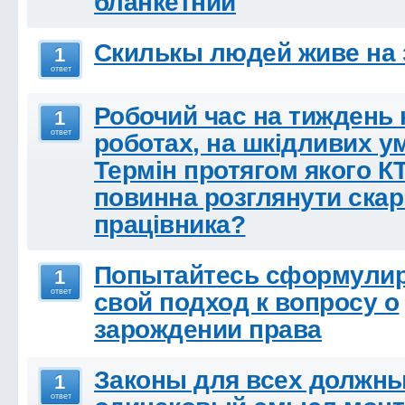
бланкетний
Скилькы людей живе на
1
ответ
Робочий час на тиждень 
1
ответ
роботах, на шкідливих у
Термін протягом якого К
повинна розглянути скар
працівника?
Попытайтесь сформули
1
ответ
свой подход к вопросу о
зарождении права
Законы для всех должн
1
ответ