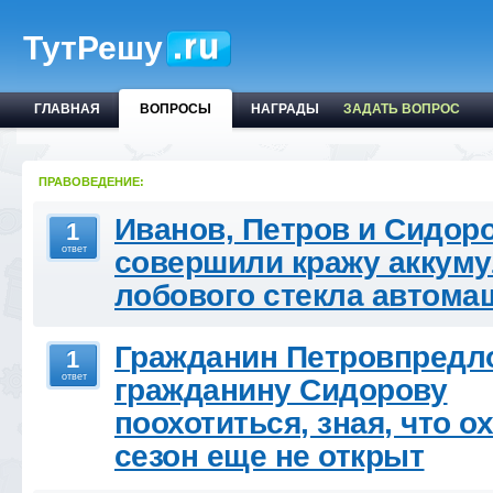
ТутРешу
ГЛАВНАЯ
ВОПРОСЫ
НАГРАДЫ
ЗАДАТЬ ВОПРОС
ПРАВОВЕДЕНИЕ:
Иванов, Петров и Сидор
1
ответ
совершили кражу аккуму
лобового стекла автом
Гражданин Петровпредл
1
ответ
гражданину Сидорову
поохотиться, зная, что о
сезон еще не открыт