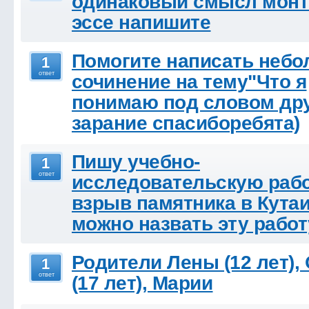
одинаковый смысл монт
эссе напишите
Помогите написать неб
1
ответ
сочинение на тему"Что я
понимаю под словом др
зарание спасиборебята)
Пишу учебно-
1
ответ
исследовательскую рабо
взрыв памятника в Кутаи
можно назвать эту рабо
Родители Лены (12 лет),
1
ответ
(17 лет), Марии