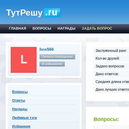
ТутРешу
ГЛАВНАЯ
ВОПРОСЫ
НАГРАДЫ
ЗАДАТЬ ВОПРОС
lion566
Заслуженный ранг:
Личное сообщение
Кол-во друзей:
В избранное
Задано вопросов:
Дано ответов:
Средняя длина отве
Дано лучших ответо
Вопросы
Ответы
Награды
Любимые тэги
Вопросы:
Избранное