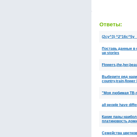
Ответы:
(2cy^3) ^2*16c^5y 
Поставь данные в с
up stories
Flowers,the,her,beau
Выберите ряд нариц
country,train,flower 
"Моя любимая ТВ-
all people have diff
Какие пары наибол
платиновость дом
Семейства цветков