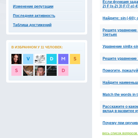
Если функция задан
2) F (x-2) 3) F (7-x) 
Изменение репутации
Последняя активность
Найдите: sin (-60); c
Таблица достижений
Решите уравнение 
третьих
Уравнение sin8x-si
В ИЗБРАННОМ У 11 ЧЕЛОВЕК:
Решите уравнение 3
Помогите, пожалуй
Найдите наименьшее
Match the words in 
Расскажите о како
вклад в развитее 
Почему при окучив
весь список вопросов