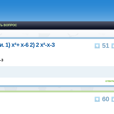
ТЬ ВОПРОС
) х²+ х-6 2) 2 х²-х-3
51
-3
ответ
60