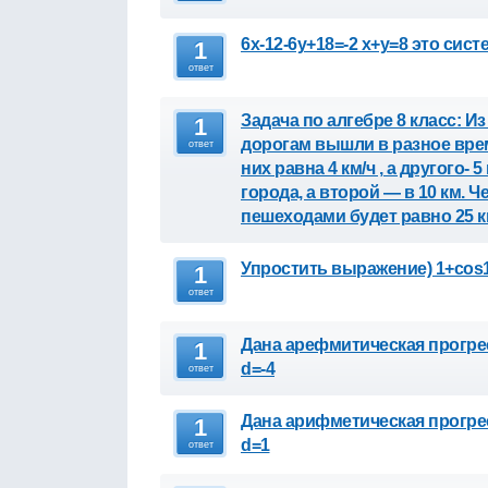
6x-12-6y+18=-2 x+y=8 это сист
1
ответ
Задача по алгебре 8 класс: 
1
дорогам вышли в разное врем
ответ
них равна 4 км/ч , а другого- 
города, а второй — в 10 км. 
пешеходами будет равно 25 
Упростить выражение) 1+cos1
1
ответ
Дана арефмитическая прогресс
1
d=-4
ответ
Дана арифметическая прогресси
1
d=1
ответ