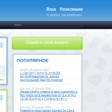
Вход
Регистрация
О проекте
Как заработать?
Задайте свой вопрос
ПОПУЛЯРНОЕ
din999, 25 апреля 2026
1. (3x+2y) ²- (x+y) ²2. x²+9=03.
4x²-9=0Пожалуйста, завтра
ить
контрольная! Даю 50 пунктов!
igor-yus, 25 апреля 2026
Здравствуйте помогите мне пожалуйста
№1 упростите множетили а) (2 х-3) (4 х
+1) б) (3 х-у) (2 у-7 х) в) а (а +4) —
zero-cul, 25 апреля 2026
Помогите плиз прошу срочно 5x-10x в