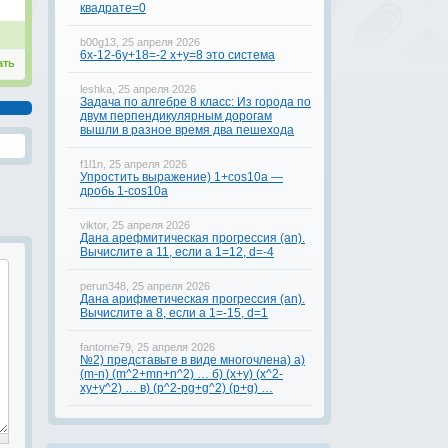
квадрате=0
b00g13, 25 апреля 2026
6x-12-6y+18=-2 x+y=8 это система
ать
leshka, 25 апреля 2026
Задача по алгебре 8 класс: Из города по
двум перпендикулярным дорогам
вышли в разное время два пешехода
f1l1n, 25 апреля 2026
Упростить выражение) 1+cos10a —
дробь 1-cos10a
viktor, 25 апреля 2026
Дана арефмитическая прогрессия (аn).
Вычислите а 11, если а 1=12, d=-4
perun348, 25 апреля 2026
Дана арифметическая прогрессия (аn).
Вычислите а 8, если а 1=-15, d=1
fantome79, 25 апреля 2026
№2) представьте в виде многочлена) а)
(m-n) (m^2+mn+n^2) … б) (x+y) (x^2-
xy+y^2) … в) (p^2-pg+g^2) (p+g) …