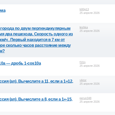
b00g13
ема
25 апреля 2026
leshka
Из города по двум перпендикулярным
25 апреля 2026
я два пешехода. Скорость одного из
5 км/ч . Первый находится в 7 км от
Чере сколько часов расстояние между
км?
f1l1n
0a — дробь 1-cos10a
25 апреля 2026
viktor
ия (аn). Вычислите а 11, если а 1=12,
25 апреля 2026
perun348
я (аn). Вычислите а 8, если а 1=-15,
25 апреля 2026