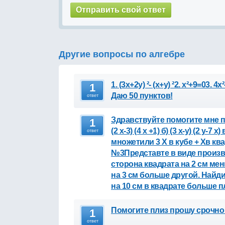
Другие вопросы по алгебре
1. (3x+2y) ²- (x+y) ²2. x²+9=03
1
Даю 50 пунктов!
ответ
Здравствуйте помогите мне 
1
(2 х-3) (4 х +1) б) (3 х-у) (2 у-7
ответ
множетили 3 Х в кубе + Хв ква
№3Представте в виде произве
сторона квадрата на 2 см ме
на 3 см больше другой. Найди
на 10 см в квадрате больше 
Помогите плиз прошу срочно 
1
ответ