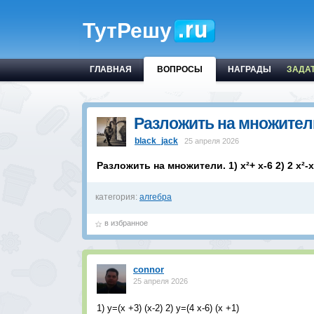
ТутРешу
ГЛАВНАЯ
ВОПРОСЫ
НАГРАДЫ
ЗАДА
Разложить на множители. 1
black_jack
25 апреля 2026
Разложить на множители. 1) х²+ х-6 2) 2 х²-х
категория:
алгебра
в избранное
connor
25 апреля 2026
1) у=(х +3) (х-2) 2) у=(4 х-6) (х +1)