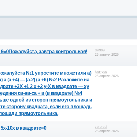
din999
. 4x²-9=0Пожалуйста, завтра контрольная!
25 апреля 2026
igor-yus
пожалуйста №1 упростите множетили а)
25 апреля 2026
 х) в) а (а +4) — (а-2) (а +6) №2 Разложите на
драте +3Х +1 2 х +2 у-Х в квадрате — ху
дения св-ав-са + в (в квадрате) №4
ньше одной из сторон прямоугольника и
те сторону квадрата, если его площадь
площади прямоугольника.
zero-cul
5x-10x в квадрате=0
25 апреля 2026