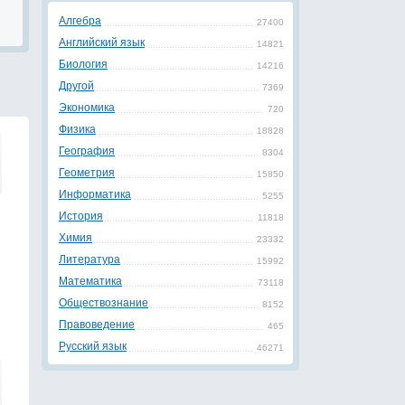
Алгебра
27400
Английский язык
14821
Биология
14216
Другой
7369
Экономика
720
Физика
18828
География
8304
Геометрия
15850
Информатика
5255
История
11818
Химия
23332
Литература
15992
Математика
73118
Обществознание
8152
Правоведение
465
Русский язык
46271