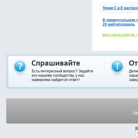
Точки С и Е распо
В прямоугольном т
20 найтиплощадь
весь список ответов >
Есть интересный вопрос? Задайте
Дели
его нашему сообществу, у нас
зара
наверняка найдется ответ!
заво
Ка