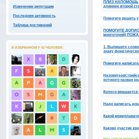
ПЛИЗ НАПОМОЩЬ (р
длиннее второй ст
Изменение репутации
Последняя активность
Помогите решить ур
Таблица достижений
ПОМОГИТЕ ДОПИС
многоточий) ПОЖ
1. Выпишите слово
В ИЗБРАННОМ У 42 ЧЕЛОВЕК:
знаку фонетическ
Помогите написать
Назовитеавстрийск
которого назван ро
Колесо вращается
Надо написать до
Какой мореплават
Каково участие кр
весь список вопросов