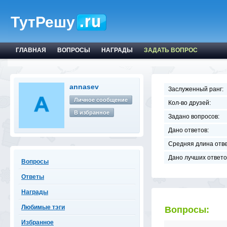
ТутРешу
ГЛАВНАЯ
ВОПРОСЫ
НАГРАДЫ
ЗАДАТЬ ВОПРОС
annasev
Заслуженный ранг:
Личное сообщение
Кол-во друзей:
В избранное
Задано вопросов:
Дано ответов:
Средняя длина отве
Дано лучших ответо
Вопросы
Ответы
Награды
Любимые тэги
Вопросы:
Избранное