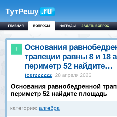
ТутРешу
ГЛАВНАЯ
ВОПРОСЫ
НАГРАДЫ
ЗАДАТЬ ВОПРОС
Основания равнобедре
трапеции равны 8 и 18 а
периметр 52 найдите…
icerzzzzzz
28 апреля 2026
Основания равнобедренной трапе
периметр 52 найдите площадь
категория:
алгебра