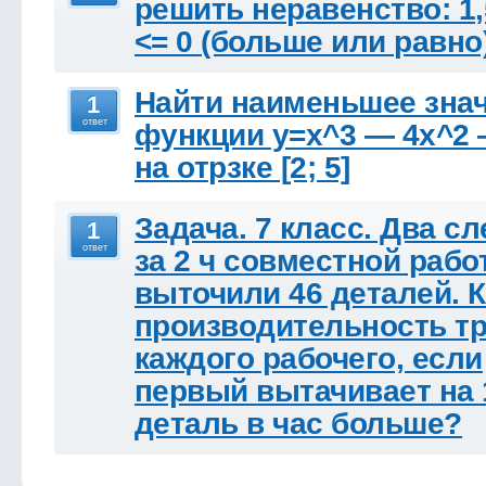
решить неравенство: 1,
<= 0 (больше или равно
Найти наименьшее зна
1
ответ
функции y=x^3 — 4x^2 
на отрзке [2; 5]
Задача. 7 класс. Два с
1
ответ
за 2 ч совместной раб
выточили 46 деталей. 
производительность т
каждого рабочего, если
первый вытачивает на 
деталь в час больше?