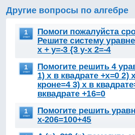
Другие вопросы по алгебре
Помоги пожалуйста сро
1
ответ
Решите систему уравне
х + у=-3 {3 у-х 2=-4
Помогите решить 4 ура
1
ответ
1) x в квадрате +x=0 2) 
кроне=4 3) x в квадрате=
вквадрате +16=0
Помогите решить урав
1
ответ
х-206=100+45