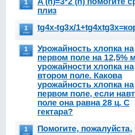
A (n)=3*2 (n) помогите 
1
ответ
плиз
tg4x-tg3x/1+tg4xtg3x=ко
1
ответ
Урожайность хлопка на
1
ответ
первом поле на 12,5% 
урожайности хлопка на
втором поле. Какова
урожайность хлопка на
первом поле, если нав
поле она равна 28 ц. С
гектара?
Помогите, пожалуйста,
1
ответ